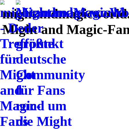
mightandmagicworld.d
Might and Magic-Fans