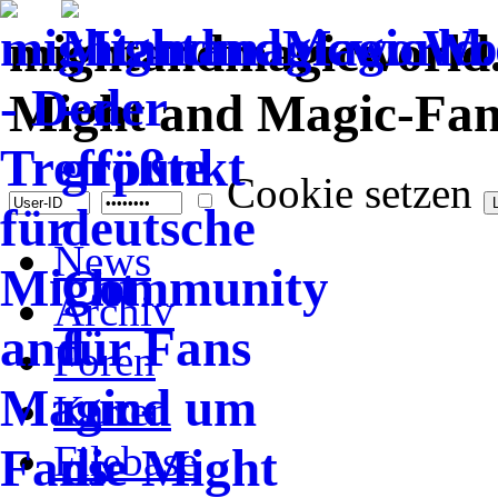
mightandmagicworld.d
Might and Magic-Fans
Cookie setzen
News
Archiv
Foren
Karten
Filebase