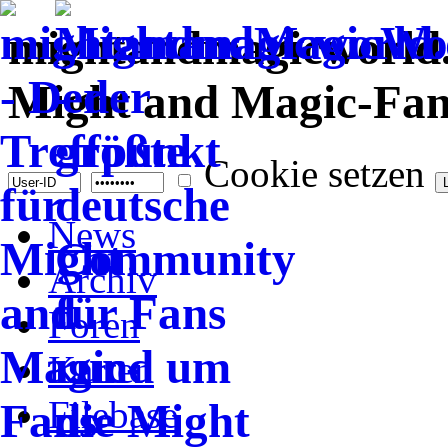
mightandmagicworld.d
Might and Magic-Fans
Cookie setzen
News
Archiv
Foren
Karten
Filebase