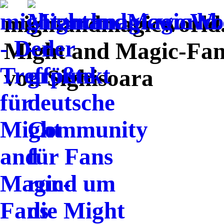
mightandmagicworld.d
Might and Magic-Fans
von Sighisoara