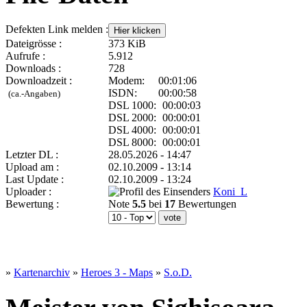
Defekten Link melden :
Dateigrösse :
373 KiB
Aufrufe :
5.912
Downloads :
728
Downloadzeit :
Modem:
00:01:06
ISDN:
00:00:58
(ca.-Angaben)
DSL 1000:
00:00:03
DSL 2000:
00:00:01
DSL 4000:
00:00:01
DSL 8000:
00:00:01
Letzter DL :
28.05.2026 - 14:47
Upload am :
02.10.2009 - 13:14
Last Update :
02.10.2009 - 13:24
Uploader :
Koni_L
Bewertung :
Note
5.5
bei
17
Bewertungen
»
Kartenarchiv
»
Heroes 3 - Maps
»
S.o.D.