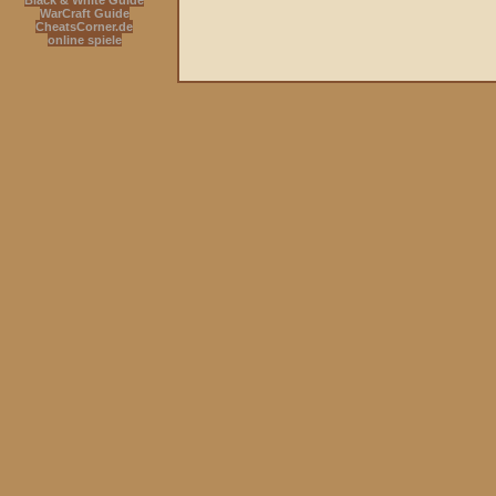
Black & White Guide
WarCraft Guide
CheatsCorner.de
online spiele