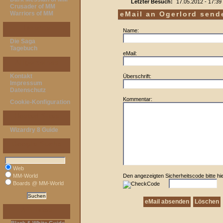
Letzter Besuch:
17.05.2012 - 17:39
Crusader of MM
Warriors of MM
eMail an Ogerlord send
Taverne
Name:
Die Saga
Tagebuch
eMail:
Allgemeines
Kontakt
Überschrift:
Impressum
Datenschutz
Kommentar:
Cookie-Konfiguration
Hosted Sites
Wizardry 8 Guide
Google-Suche
Web
MM-World
Den angezeigten Sicherheitscode bitte hie
Boards @ MM-World
Affiliates