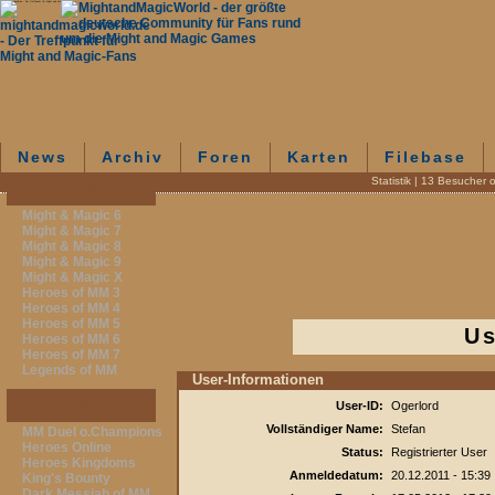
mightandmagicworld.de - Der Treffpunkt für Might and Magic-Fans
News
Archiv
Foren
Karten
Filebase
Statistik | 13 Besucher 
Fanpages
Might & Magic 6
Might & Magic 7
Might & Magic 8
Might & Magic 9
Might & Magic X
Heroes of MM 3
Heroes of MM 4
Heroes of MM 5
Us
Heroes of MM 6
Heroes of MM 7
Legends of MM
User-Informationen
Infopages
User-ID:
Ogerlord
Vollständiger Name:
Stefan
MM Duel o.Champions
Heroes Online
Status:
Registrierter User
Heroes Kingdoms
Anmeldedatum:
20.12.2011 - 15:39
King's Bounty
Dark Messiah of MM