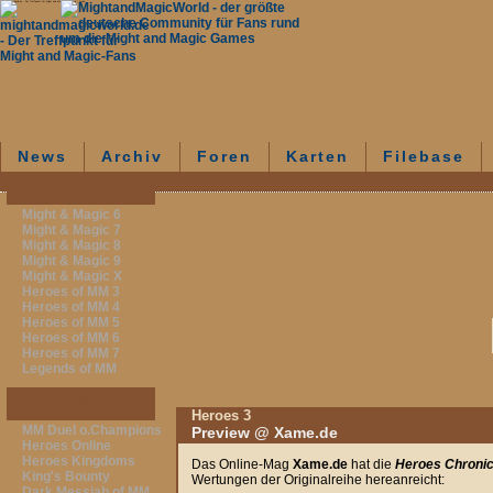
mightandmagicworld.de - Der Treffpunkt für Might and Magic-Fans - News - Archiv
News
Archiv
Foren
Karten
Filebase
Fanpages
Might & Magic 6
Might & Magic 7
Might & Magic 8
Might & Magic 9
Might & Magic X
Heroes of MM 3
Heroes of MM 4
Heroes of MM 5
Heroes of MM 6
Heroes of MM 7
Legends of MM
Infopages
Heroes 3
MM Duel o.Champions
Preview @ Xame.de
Heroes Online
Heroes Kingdoms
Das Online-Mag
Xame.de
hat die
Heroes Chronic
King's Bounty
Wertungen der Originalreihe hereanreicht:
Dark Messiah of MM