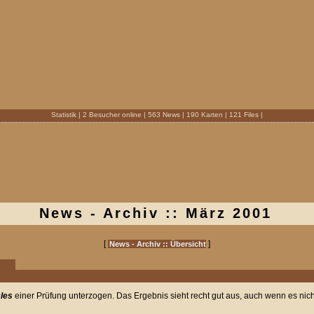
Statistik | 2 Besucher online | 563 News | 190 Karten | 121 Files |
News - Archiv :: März 2001
[
]
News - Archiv :: Übersicht
les
einer Prüfung unterzogen. Das Ergebnis sieht recht gut aus, auch wenn es nich