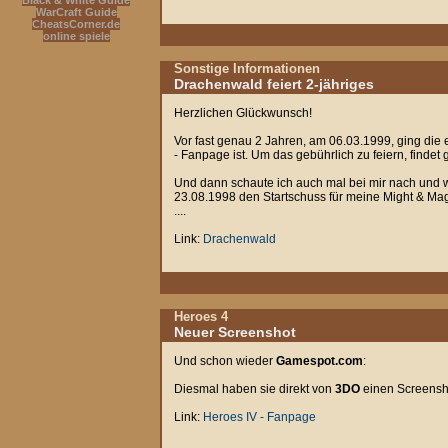
Black & White Guide
WarCraft Guide
CheatsCorner.de
online spiele
Sonstige Informationen
Drachenwald feiert 2-jähriges
Herzlichen Glückwunsch!
Vor fast genau 2 Jahren, am 06.03.1999, ging die
- Fanpage ist. Um das gebührlich zu feiern, findet
Und dann schaute ich auch mal bei mir nach und wa
23.08.1998 den Startschuss für meine Might & Magic
....
Link:
Drachenwald
Heroes 4
Neuer Screenshot
Und schon wieder
Gamespot.com
:
Diesmal haben sie direkt von
3DO
einen Screenshot
Link:
Heroes IV - Fanpage