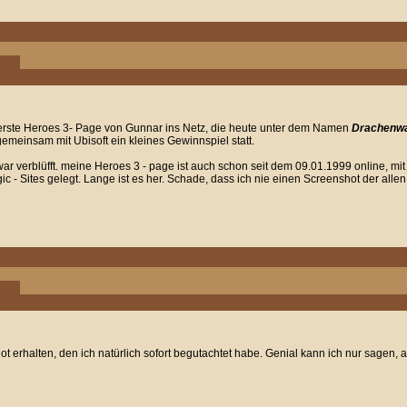
 erste Heroes 3- Page von Gunnar ins Netz, die heute unter dem Namen
Drachenw
 gemeinsam mit Ubisoft ein kleines Gewinnspiel statt.
r verblüfft. meine Heroes 3 - page ist auch schon seit dem 09.01.1999 online, mit
 - Sites gelegt. Lange ist es her. Schade, dass ich nie einen Screenshot der allen
 erhalten, den ich natürlich sofort begutachtet habe. Genial kann ich nur sagen, 