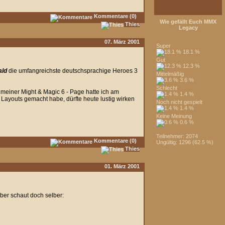
Umfragen
Kommentare (0)
Wie gefällt Euch MMX
Thies
Legacy
07. März 2001
Super
18.1 %
Gut
12.3 %
ald
die umfangreichste deutschsprachige Heroes 3
Mittelmäßig
3.6 %
Schlecht
 meiner Might & Magic 6 - Page hatte ich am
1.4 %
 Layouts gemacht habe, dürfte heute lustig wirken
Noch nicht gespielt
1.4 %
Keine Meinung
0.6 %
Teilnehmer: 2074
Kommentare (0)
Ungültig: 1296 (62.5 %)
Thies
01. März 2001
aber schaut doch selber: