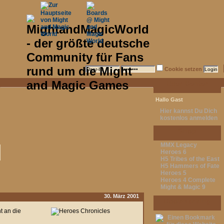
Cookie setzen
User-Center
Hallo Gast
Hier kannst Du Dich
kostenlos anmelden
Shop
MMX Legacy
Heroes 6
H5 Tribes of the East
H5 Hammers of Fate
Heroes 5
Heroes 4 Complete
Might & Magic 9
30. März 2001
Bookmarking
t an die