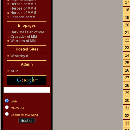
17
»
Heroes of MM 3
»
Heroes of MM 4
18
»
Heroes of MM 5
»
Legends of MM
19
20
Infopages
»
Dark Messiah of MM
21
»
Crusader of MM
22
»
Warriors of MM
23
Hosted Sites
24
»
Wizardry 8
25
Admin
26
»
ACP
27
28
29
30
Web
31
MM-World
Boards @ MM-World
32
33