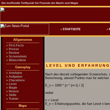
Der inoffizielle Treffpunkt für Freunde der Macht und Magie
STARTSEITE
»
»
Allgemeines
»
First Facts
»
Presse
»
Review
»
Screenshots
»
Wunschliste
LEVEL UND ERFAHRUN
Gameplay
»
Artefakte
Nach den derzeit vorliegenden Screenshots, s
»
Aufgaben
Berechnung, wieviel Punkte man für welches L
»
Charaktere
»
Level
E_n = 1000 * [n * (n+1) / 2]
»
Magie
»
Reisen
wobei
»
Skills
»
Trainer
n = Level
E_n = Erfahrungspunkte, die fuer Level n ben
Maps