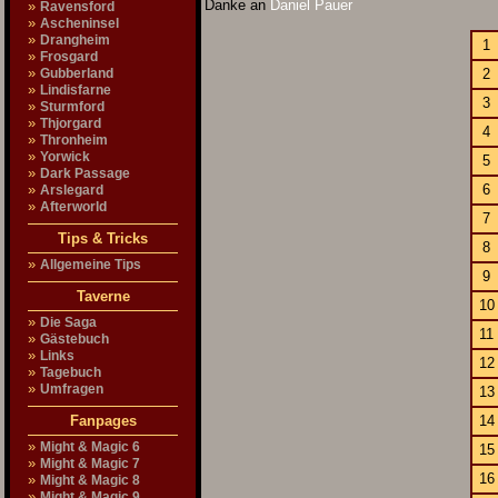
Danke an
Daniel Pauer
»
Ravensford
»
Ascheninsel
»
Drangheim
1
»
Frosgard
»
Gubberland
2
»
Lindisfarne
3
»
Sturmford
»
Thjorgard
4
»
Thronheim
»
Yorwick
5
»
Dark Passage
»
6
Arslegard
»
Afterworld
7
Tips & Tricks
8
»
Allgemeine Tips
9
Taverne
10
»
Die Saga
11
»
Gästebuch
»
Links
12
»
Tagebuch
»
Umfragen
13
Fanpages
14
»
Might & Magic 6
15
»
Might & Magic 7
16
»
Might & Magic 8
»
Might & Magic 9